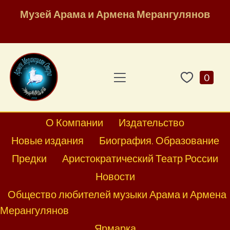
Музей Арама и Армена Мерангулянов
0
О Компании
Издательство
Новые издания
Биография. Образование
Предки
Аристократический Театр России
Новости
Общество любителей музыки Арама и Армена
Мерангулянов
Ярмарка