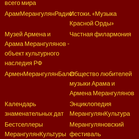
всего мира
АрамМерангулянРадио
Истоки. «Музыка
Красной Орды»
Музей Армена и
Частная филармония
Арама Мерангулянов -
объект культурного
наследия РФ
АрменМерангулянБалет
Общество любителей
музыки Арама и
Армена Мерангулянов
Календарь
Энциклопедия
знаменательных дат
МерангулянКультура
Бестселлеры
Мерангуляновский
МерангулянКультуры
фестиваль