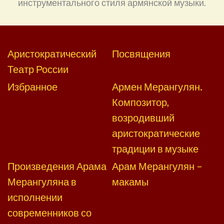
инструментального стиля армянской музыки.
Аристократический
Посвящения
Театр России
Избранное
Армен Мерангулян.
Композитор,
возродивший
аристократические
традиции в музыке
Произведения Арама
Арам Мерангулян –
Мерангуляна в
макамы
исполнении
современников со