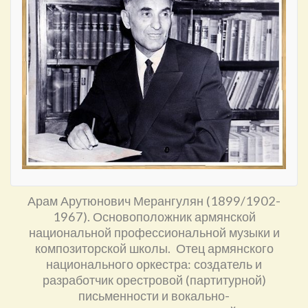
Арам Арутюнович Мерангулян (1899/1902-
1967). Основоположник армянской
национальной профессиональной музыки и
композиторской школы. Отец армянского
национального оркестра: создатель и
разработчик орестровой (партитурной)
письменности и вокально-